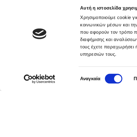
Αυτή η ιστοσελίδα χρησι
GDPR Συμμόρφωση σε 4
Χρησιμοποιούμε cookie γι
απλά βήματα
κοινωνικών μέσων και τη
που αφορούν τον τρόπο π
H συμμόρφωση ενός Οργανισμού/
διαφήμισης και αναλύσεων
επιχείρησης με τις διατάξεις του Γενικού
τους έχετε παραχωρήσει ή
Κανονισμού...
υπηρεσιών τους.
Διαβάστε Περισσότερα
February 3, 2023
Επιλογή
Αναγκαία
Π
συγκατάθεσης